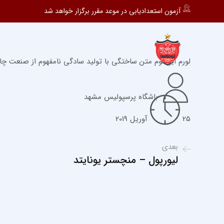
آزمون استعدادیابی در موعد مقرر برگزار خواهد شد
لورم ایپسوم متن ساختگی با تولید سادگی نامفهوم از صنعت چاپ
باشگاه پرسپولیس مشهد
25 آوریل 2019
بعدی
لیورپول – منچستر یونایتد