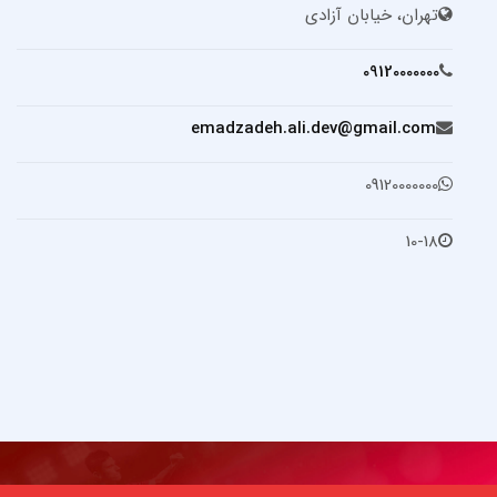
تهران، خیابان آزادی
09120000000
emadzadeh.ali.dev@gmail.com
09120000000
10-18