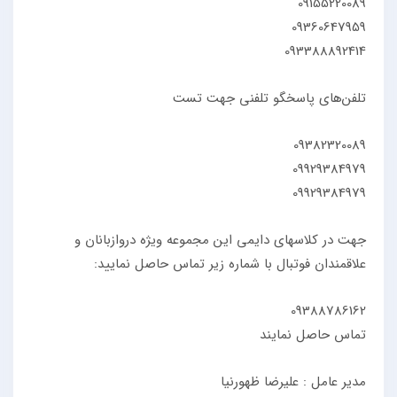
09155220089
09360647959
093388892414
تلفن‌های پاسخگو تلفنی جهت تست
09382320089
09929384979
09929384979
جهت در کلاسهای دایمی این مجموعه ویژه دروازبانان و
علاقمندان فوتبال با شماره زیر تماس حاصل نمایید:
09388786162
تماس حاصل نمایند
مدیر عامل : علیرضا ظهورنیا